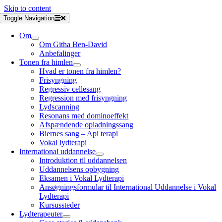
Skip to content
Toggle Navigation
Om
Om Githa Ben-David
Anbefalinger
Tonen fra himlen
Hvad er tonen fra himlen?
Frisyngning
Regressiv cellesang
Regression med frisyngning
Lydscanning
Resonans med dominoeffekt
Afspændende opladningssang
Biernes sang – Api terapi
Vokal lydterapi
International uddannelse
Introduktion til uddannelsen
Uddannelsens opbygning
Eksamen i Vokal Lydterapi
Ansøgningsformular til International Uddannelse i Vokal
Lydterapi
Kursussteder
Lydterapeuter