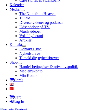
Case stories & vidensbank
Kalender
Medier
The Note from Heaven
1 Field
Diverse videoer og podcasts
Udsendelser på TV
Musikvideoer
Vokal lydterapi
Artikler
Kontakt
Kontakt Githa
Nyhedsbreve
Tilmeld dig nyhedsbrevet
Shop
Handelsbetingelser & privatlivspolitik
Medlemskonto
Min Konto
Cart
0
Cart
Log In