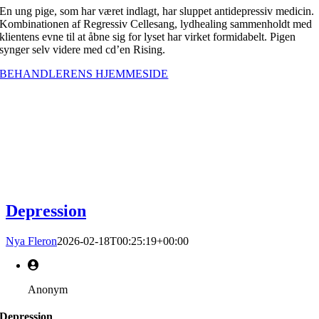
En ung pige, som har været indlagt, har sluppet antidepressiv medicin.
Kombinationen af Regressiv Cellesang, lydhealing sammenholdt med
klientens evne til at åbne sig for lyset har virket formidabelt. Pigen
synger selv videre med cd’en Rising.
BEHANDLERENS HJEMMESIDE
Depression
Nya Fleron
2026-02-18T00:25:19+00:00
Anonym
Depression