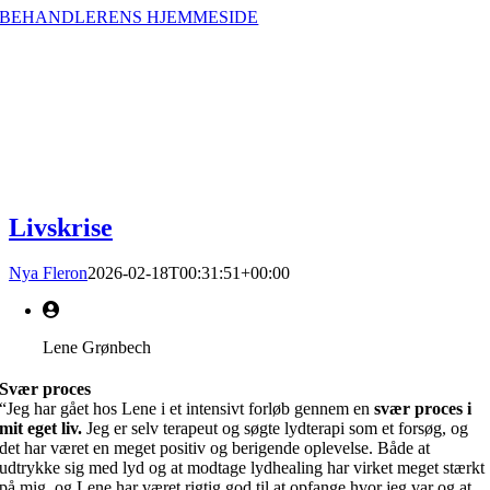
BEHANDLERENS HJEMMESIDE
Livskrise
Nya Fleron
2026-02-18T00:31:51+00:00
Lene Grønbech
Svær proces
“Jeg har gået hos Lene i et intensivt forløb gennem en
svær proces i
mit eget liv.
Jeg er selv terapeut og søgte lydterapi som et forsøg, og
det har været en meget positiv og berigende oplevelse. Både at
udtrykke sig med lyd og at modtage lydhealing har virket meget stærkt
på mig, og Lene har været rigtig god til at opfange hvor jeg var og at