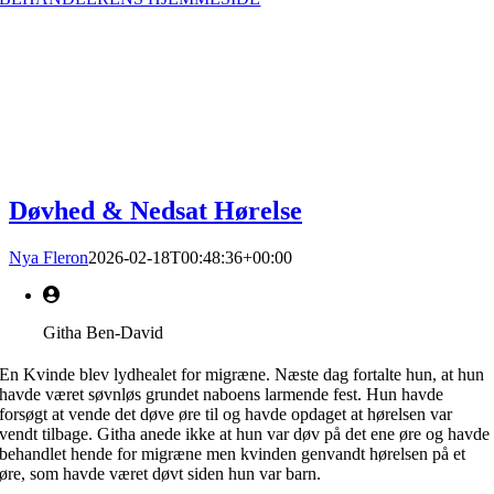
Døvhed & Nedsat Hørelse
Nya Fleron
2026-02-18T00:48:36+00:00
Githa Ben-David
En Kvinde blev lydhealet for migræne. Næste dag fortalte hun, at hun
havde været søvnløs grundet naboens larmende fest. Hun havde
forsøgt at vende det døve øre til og havde opdaget at hørelsen var
vendt tilbage. Githa anede ikke at hun var døv på det ene øre og havde
behandlet hende for migræne men kvinden genvandt hørelsen på et
øre, som havde været døvt siden hun var barn.