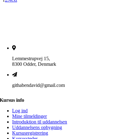
Lemmestrupvej 15,
8300 Odder, Denmark
githabendavid@gmail.com
Kursus info
Log ind
Mine tilmeldinger
Introduktion til uddannelsen
Uddannelsens opbygning
Kursusregistrering
Kursussteder