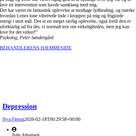
lave en intervention som havde samklang med mig.
Det har været en fantastisk oplevelse at modtage lydhealing, og mærke
hvordan Lenes tone vibrerede inde i kroppen på mig og frigjorde
energi i stort mål. Det er en meget særlig oplevelse, også fordi den er
uforklarlig ud fra det, vi normalt tror om virkeligheden, men jeg kan
love for det virker!”
Psykolog, Peter Søndergård
BEHANDLERENS HJEMMESIDE
Depression
Nya Fleron
2026-02-18T00:29:58+00:00
Jytte Johansen