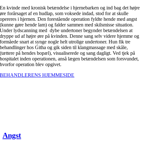
En kvinde med kronisk betændelse i hjernebarken og ind bag det højre
øre forårsaget af en hudlap, som voksede indad, stod for at skulle
opereres i hjernen. Den forestående operation fyldte hende med angst
(kunne gøre hende lam) og falder sammen med skilsmisse situation.
Under lydscanning med dybe undertoner begynder betændelsen at
dryppe ud af højre øre på kvinden. Denne sang selv videre hjemme og
formåede snart at synge nogle helt utrolige undertoner. Hun fik tre
behandlinger hos Githa og gik siden til klangmassage med skåle,
(tættere på hendes bopæl), visualiserede og sang dagligt. Ved tjek på
hospitalet inden operationen, anså lægen betændelsen som forsvundet,
hvorfor operation blev opgivet.
BEHANDLERENS HJEMMESIDE
Angst