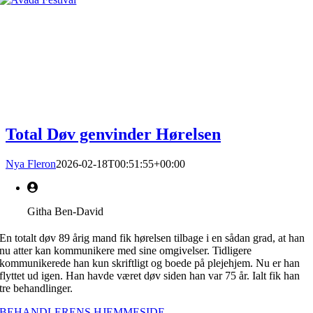
Total Døv genvinder Hørelsen
Nya Fleron
2026-02-18T00:51:55+00:00
Githa Ben-David
En totalt døv 89 årig mand fik hørelsen tilbage i en sådan grad, at han
nu atter kan kommunikere med sine omgivelser. Tidligere
kommunikerede han kun skriftligt og boede på plejehjem. Nu er han
flyttet ud igen. Han havde været døv siden han var 75 år. Ialt fik han
tre behandlinger.
BEHANDLERENS HJEMMESIDE