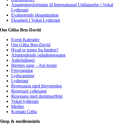
Ansøgningsformular til International Uddannelse i Vokal
Lydterapi
Evaluerende eksamination
Eksamen i Vokal Lydterapi
Om Githa Ben-David
Event Kalender
Om Githa Ben-David
Hvad er tonen fra himlen?
Afspændende opladningssang
Anbefalinger
Biernes sang – Api terapi
Frisyngning
Lydscanning
Lydterapi
Regression med frisyngning
Regressiv cellesang
Resonans med dominoeffekt
Vokal lydterapi
Medier
Kontakt Githa
Shop & medlemsinfo