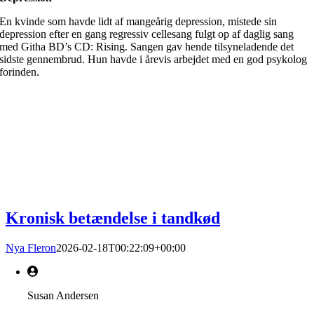
En kvinde som havde lidt af mangeårig depression, mistede sin
depression efter en gang regressiv cellesang fulgt op af daglig sang
med Githa BD’s CD: Rising. Sangen gav hende tilsyneladende det
sidste gennembrud. Hun havde i årevis arbejdet med en god psykolog
forinden.
Kronisk betændelse i tandkød
Nya Fleron
2026-02-18T00:22:09+00:00
Susan Andersen