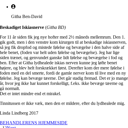
Githa Ben-David
Beskadiget Iskiasnerve
(
Githa BD)
For 11 år siden fik jeg nye hofter med 2½ måneds mellemrum. Den 1.
gik godt, men i den venstre kom kirurgen til at beskadige iskiasnerven,
så jeg fik dropfod og mistede følelse og bevægelse i den halve side af
hele benet, (foden var helt uden følelse og bevægelse). Jeg har lige
siden trænet, og genvundet ganske lidt følelse og bevægelse i fod og
ben. Efter at Githa lydhealede iskias nerven kunne jeg løfte benet
højere, og blev helt forskrækket først. Derefter kom der mere følelse i
foden med en del smerte, fordi de gamle nerver kom til live med en ny
følelse. Jeg kan bevæge tæerne. Det går stadig fremad. Det er jo mang
år, hvor jeg ikke har kunnet forskelligt, f.eks. ikke bevæge tæerne og
gå normalt.
Det er intet mindre end et mirakel.
Tinnitussen er ikke væk, men den er mildere, efter du lydhealede mig.
Linda Lindberg 2017
BEHANDLERENS HJEMMESIDE
1
2
Next