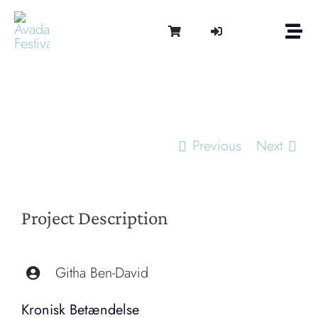
Skip
to
Togg
content
Navi
Om
Tonen 
Intern
Lydter
Previous
Next
Kalen
Medie
Kontak
Project Description
Shop
Cart
Githa Ben-David
Kronisk Betændelse