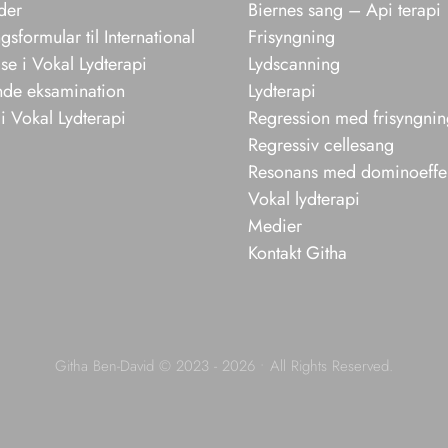
der
Biernes sang – Api terapi
sformular til International
Frisyngning
e i Vokal Lydterapi
Lydscanning
nde eksamination
Lydterapi
i Vokal Lydterapi
Regression med frisyngni
Regressiv cellesang
Resonans med dominoeffe
Vokal lydterapi
Medier
Kontakt Githa
Githa Ben-David © 2023 - 2026 • All Rights Reserved.