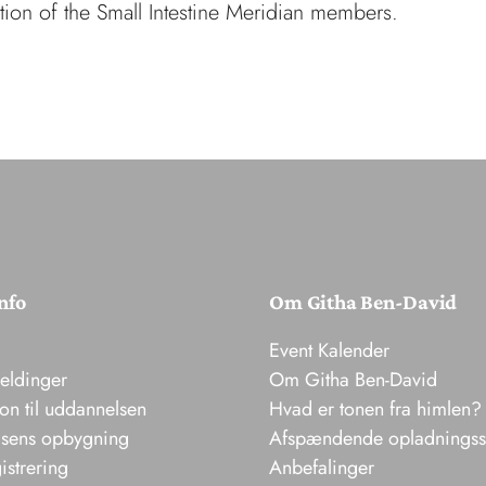
tion of the Small Intestine Meridian members.
nfo
Om Githa Ben-David
Event Kalender
meldinger
Om Githa Ben-David
ion til uddannelsen
Hvad er tonen fra himlen?
sens opbygning
Afspændende opladnings
istrering
Anbefalinger