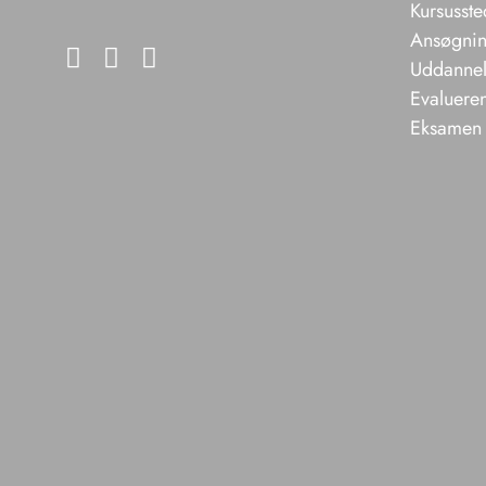
Kursusste
Ansøgning
Uddannels
Evaluere
Eksamen 