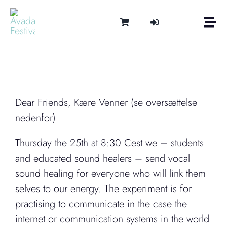
Skip
to
Togg
content
Navi
Om
Tonen 
Intern
Lydter
Dear Friends, Kære Venner (se oversættelse
Kalen
nedenfor)
Medie
Thursday the 25th at 8:30 Cest we – students
Kontak
and educated sound healers – send vocal
Shop
sound healing for everyone who will link them
Cart
selves to our energy. The experiment is for
practising to communicate in the case the
internet or communication systems in the world