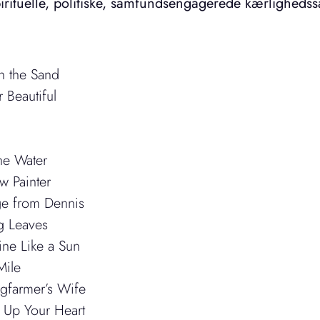
irituelle, politiske, samfundsengagerede kærligheds
in the Sand
 Beautiful
the Water
w Painter
ge from Dennis
g Leaves
ine Like a Sun
Mile
igfarmer’s Wife
 Up Your Heart