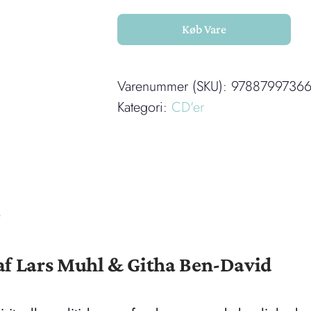
Køb Vare
Varenummer (SKU):
9788799736
Kategori:
CD'er
e
af Lars Muhl & Githa Ben-David