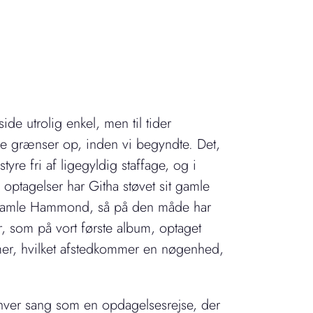
de utrolig enkel, men til tider
isse grænser op, inden vi begyndte. Det,
styre fri af ligegyldig staffage, og i
optagelser har Githa støvet sit gamle
t gamle Hammond, så på den måde har
r, som på vort første album, optaget
smer, hvilket afstedkommer en nøgenhed,
af hver sang som en opdagelsesrejse, der