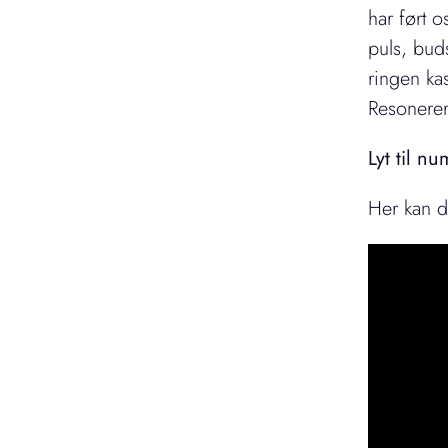
har ført o
puls, buds
ringen ka
Resonerer
Lyt til n
Her kan d