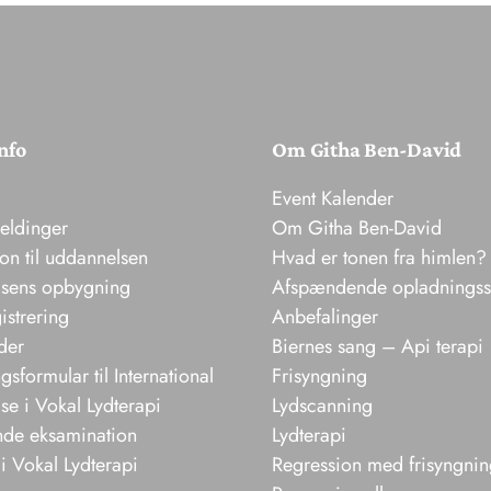
nfo
Om Githa Ben-David
Event Kalender
meldinger
Om Githa Ben-David
ion til uddannelsen
Hvad er tonen fra himlen?
sens opbygning
Afspændende opladnings
istrering
Anbefalinger
der
Biernes sang – Api terapi
sformular til International
Frisyngning
e i Vokal Lydterapi
Lydscanning
nde eksamination
Lydterapi
i Vokal Lydterapi
Regression med frisyngni