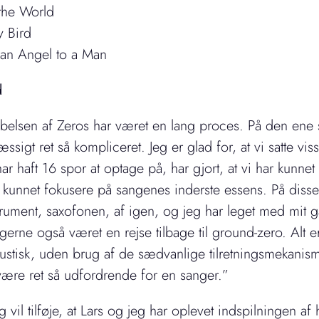
the World
y Bird
an Angel to a Man
d
abelsen af Zeros har været en lang proces. På den ene si
ssigt ret så kompliceret. Jeg er glad for, at vi satte v
har haft 16 spor at optage på, har gjort, at vi har kunnet 
r kunnet fokusere på sangenes inderste essens. På disse 
rument, saxofonen, af igen, og jeg har leget med mi
gerne også været en rejse tilbage til ground-zero. Alt e
kustisk, uden brug af de sædvanlige tilretningsmekani
ære ret så udfordrende for en sanger.”
g vil tilføje, at Lars og jeg har oplevet indspilningen 