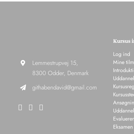
Kursus i
Log ind
Mine til
Lemmestrupvej 15,
Introdukt
8300 Odder, Denmark
Uddannel
Kursusreg
githabendavid@gmail.com
Kursusste
Ansøgning
Uddannels
Evaluere
Eksamen 