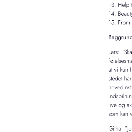
13. Help 
14. Beaut
15. From 
Baggrun
Lars: ”Sk
følelsesmæ
at vi kun 
stedet ha
hovedinst
indspilnin
live og a
som kan v
Githa: ”Je