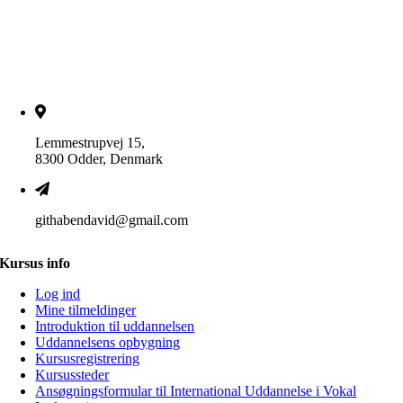
Lemmestrupvej 15,
8300 Odder, Denmark
githabendavid@gmail.com
Kursus info
Log ind
Mine tilmeldinger
Introduktion til uddannelsen
Uddannelsens opbygning
Kursusregistrering
Kursussteder
Ansøgningsformular til International Uddannelse i Vokal