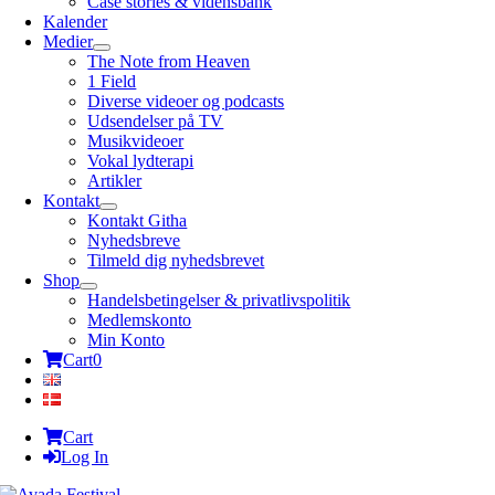
Case stories & vidensbank
Kalender
Medier
The Note from Heaven
1 Field
Diverse videoer og podcasts
Udsendelser på TV
Musikvideoer
Vokal lydterapi
Artikler
Kontakt
Kontakt Githa
Nyhedsbreve
Tilmeld dig nyhedsbrevet
Shop
Handelsbetingelser & privatlivspolitik
Medlemskonto
Min Konto
Cart
0
Cart
Log In