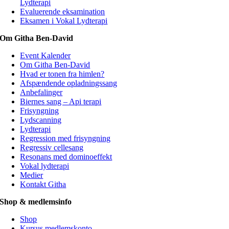
Lydterapi
Evaluerende eksamination
Eksamen i Vokal Lydterapi
Om Githa Ben-David
Event Kalender
Om Githa Ben-David
Hvad er tonen fra himlen?
Afspændende opladningssang
Anbefalinger
Biernes sang – Api terapi
Frisyngning
Lydscanning
Lydterapi
Regression med frisyngning
Regressiv cellesang
Resonans med dominoeffekt
Vokal lydterapi
Medier
Kontakt Githa
Shop & medlemsinfo
Shop
Kursus medlemskonto