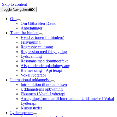
Skip to content
Toggle Navigation
Om
Om Githa Ben-David
Anbefalinger
Tonen fra himlen
Hvad er tonen fra himlen?
Frisyngning
Regressiv cellesang
Regression med frisyngning
Lydscanning
Resonans med dominoeffekt
Afspændende opladningssang
Biernes sang – Api terapi
Vokal lydterapi
International uddannelse
Introduktion til uddannelsen
Uddannelsens opbygning
Eksamen i Vokal Lydterapi
Ansøgningsformular til International Uddannelse i Vokal
Lydterapi
Kursussteder
Lydterapeuter