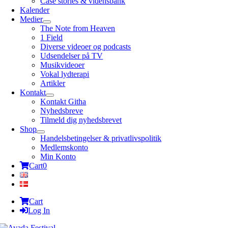
Case stories & vidensbank
Kalender
Medier
The Note from Heaven
1 Field
Diverse videoer og podcasts
Udsendelser på TV
Musikvideoer
Vokal lydterapi
Artikler
Kontakt
Kontakt Githa
Nyhedsbreve
Tilmeld dig nyhedsbrevet
Shop
Handelsbetingelser & privatlivspolitik
Medlemskonto
Min Konto
Cart
0
Cart
Log In