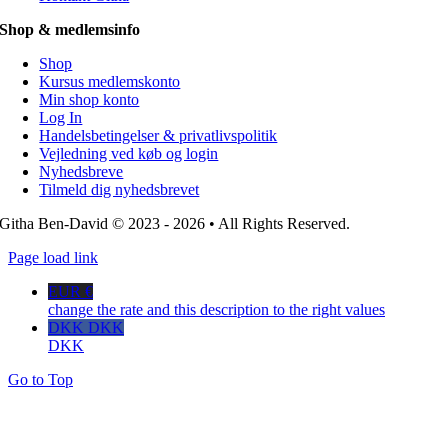
Shop & medlemsinfo
Shop
Kursus medlemskonto
Min shop konto
Log In
Handelsbetingelser & privatlivspolitik
Vejledning ved køb og login
Nyhedsbreve
Tilmeld dig nyhedsbrevet
Githa Ben-David © 2023 - 2026 • All Rights Reserved.
Page load link
EUR €
change the rate and this description to the right values
DKK DKK
DKK
Go to Top