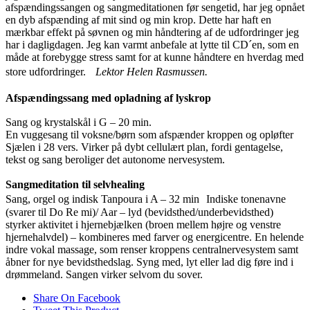
afspændingssangen og sangmeditationen før sengetid, har jeg opnået
en dyb afspænding af mit sind og min krop. Dette har haft en
mærkbar effekt på søvnen og min håndtering af de udfordringer jeg
har i dagligdagen. Jeg kan varmt anbefale at lytte til CD´en, som en
måde at forebygge stress samt for at kunne håndtere en hverdag med
store udfordringer.
Lektor Helen Rasmussen.
Afspændingssang med opladning af lyskrop
Sang og krystalskål i G – 20 min.
En vuggesang til voksne/børn som afspænder kroppen og opløfter
Sjælen i 28 vers. Virker på dybt cellulært plan, fordi gentagelse,
tekst og sang beroliger det autonome nervesystem.
Sangmeditation til selvhealing
Sang, orgel og indisk Tanpoura i A – 32 min Indiske tonenavne
(svarer til Do Re mi)/ Aar – lyd (bevidsthed/underbevidsthed)
styrker aktivitet i hjernebjælken (broen mellem højre og venstre
hjernehalvdel) – kombineres med farver og energicentre. En helende
indre vokal massage, som renser kroppens centralnervesystem samt
åbner for nye bevidsthedslag. Syng med, lyt eller lad dig føre ind i
drømmeland. Sangen virker selvom du sover.
Share On Facebook