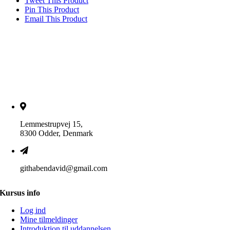
Tweet This Product
Pin This Product
Email This Product
Lemmestrupvej 15,
8300 Odder, Denmark
githabendavid@gmail.com
Kursus info
Log ind
Mine tilmeldinger
Introduktion til uddannelsen