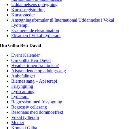
Uddannelsens opbygning
Kursusregistrering
Kursussteder
Ansøgningsformular til International Uddannelse i Vokal
Lydterapi
Evaluerende eksamination
Eksamen i Vokal Lydterapi
Om Githa Ben-David
Event Kalender
Om Githa Ben-David
Hvad er tonen fra himlen?
Afspændende opladningssang
Anbefalinger
Biernes sang – Api terapi
Frisyngning
Lydscanning
Lydterapi
Regression med frisyngning
Regressiv cellesang
Resonans med dominoeffekt
Vokal lydterapi
Medier
Kontakt Githa