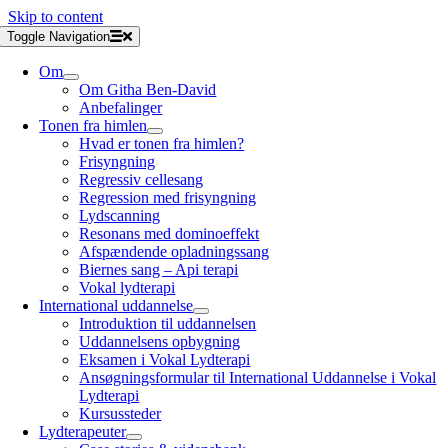
Skip to content
Toggle Navigation
Om
Om Githa Ben-David
Anbefalinger
Tonen fra himlen
Hvad er tonen fra himlen?
Frisyngning
Regressiv cellesang
Regression med frisyngning
Lydscanning
Resonans med dominoeffekt
Afspændende opladningssang
Biernes sang – Api terapi
Vokal lydterapi
International uddannelse
Introduktion til uddannelsen
Uddannelsens opbygning
Eksamen i Vokal Lydterapi
Ansøgningsformular til International Uddannelse i Vokal
Lydterapi
Kursussteder
Lydterapeuter