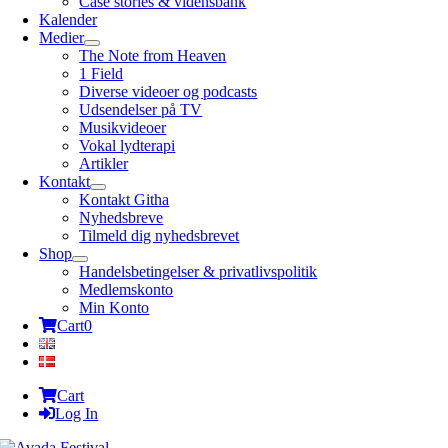
Case stories & vidensbank
Kalender
Medier
The Note from Heaven
1 Field
Diverse videoer og podcasts
Udsendelser på TV
Musikvideoer
Vokal lydterapi
Artikler
Kontakt
Kontakt Githa
Nyhedsbreve
Tilmeld dig nyhedsbrevet
Shop
Handelsbetingelser & privatlivspolitik
Medlemskonto
Min Konto
Cart
0
Cart
Log In