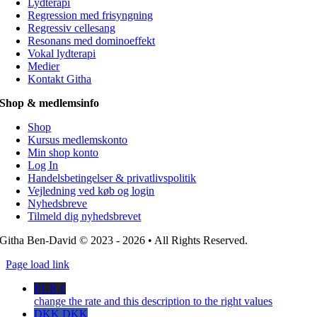
Lydterapi
Regression med frisyngning
Regressiv cellesang
Resonans med dominoeffekt
Vokal lydterapi
Medier
Kontakt Githa
Shop & medlemsinfo
Shop
Kursus medlemskonto
Min shop konto
Log In
Handelsbetingelser & privatlivspolitik
Vejledning ved køb og login
Nyhedsbreve
Tilmeld dig nyhedsbrevet
Githa Ben-David © 2023 - 2026 • All Rights Reserved.
Page load link
EUR €
change the rate and this description to the right values
DKK DKK