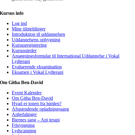
Kursus info
Log ind
Mine tilmeldinger
Introduktion til uddannelsen
Uddannelsens opbygning
Kursusregistrering
Kursussteder
Ansøgningsformular til International Uddannelse i Vokal
Lydterapi
Evaluerende eksamination
Eksamen i Vokal Lydterapi
Om Githa Ben-David
Event Kalender
Om Githa Ben-David
Hvad er tonen fra himlen?
Afspændende opladningssang
Anbefalinger
Biernes sang – Api terapi
Frisyngning
Lydscanning