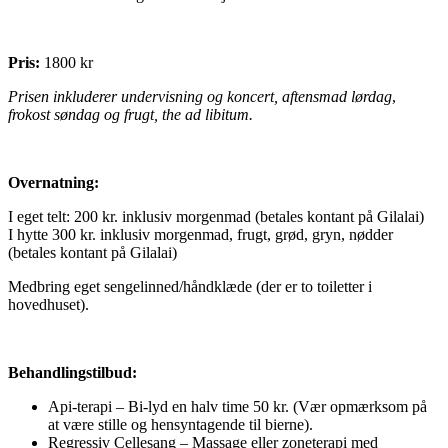
Pris:
1800 kr
Prisen inkluderer undervisning og koncert,
aftensmad lørdag
,
frokost søndag og frugt, the ad libitum.
Overnatning:
I eget telt: 200 kr. inklusiv morgenmad (betales kontant på Gilalai)
I hytte 300 kr. inklusiv morgenmad, frugt, grød, gryn, nødder
(betales kontant på Gilalai)
Medbring eget sengelinned/håndklæde (der er to toiletter i
hovedhuset).
Behandlingstilbud:
Api-terapi – Bi-lyd en halv time 50 kr. (Vær opmærksom på
at være stille og hensyntagende til bierne).
Regressiv Cellesang – Massage eller zoneterapi med