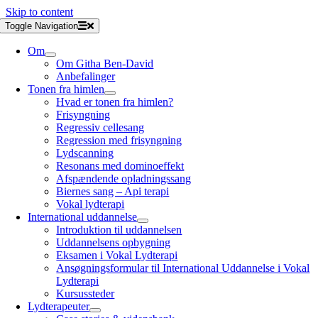
Skip to content
Toggle Navigation
Om
Om Githa Ben-David
Anbefalinger
Tonen fra himlen
Hvad er tonen fra himlen?
Frisyngning
Regressiv cellesang
Regression med frisyngning
Lydscanning
Resonans med dominoeffekt
Afspændende opladningssang
Biernes sang – Api terapi
Vokal lydterapi
International uddannelse
Introduktion til uddannelsen
Uddannelsens opbygning
Eksamen i Vokal Lydterapi
Ansøgningsformular til International Uddannelse i Vokal
Lydterapi
Kursussteder
Lydterapeuter