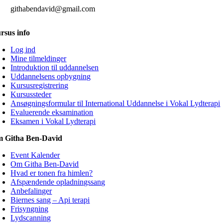
githabendavid@gmail.com
rsus info
Log ind
Mine tilmeldinger
Introduktion til uddannelsen
Uddannelsens opbygning
Kursusregistrering
Kursussteder
Ansøgningsformular til International Uddannelse i Vokal Lydterapi
Evaluerende eksamination
Eksamen i Vokal Lydterapi
 Githa Ben-David
Event Kalender
Om Githa Ben-David
Hvad er tonen fra himlen?
Afspændende opladningssang
Anbefalinger
Biernes sang – Api terapi
Frisyngning
Lydscanning