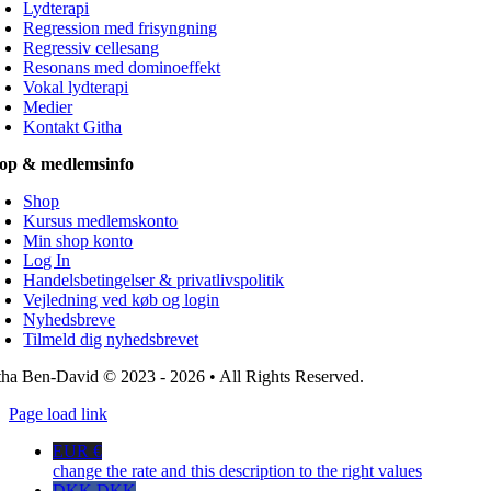
Lydterapi
Regression med frisyngning
Regressiv cellesang
Resonans med dominoeffekt
Vokal lydterapi
Medier
Kontakt Githa
op & medlemsinfo
Shop
Kursus medlemskonto
Min shop konto
Log In
Handelsbetingelser & privatlivspolitik
Vejledning ved køb og login
Nyhedsbreve
Tilmeld dig nyhedsbrevet
tha Ben-David © 2023 - 2026 • All Rights Reserved.
Page load link
EUR €
change the rate and this description to the right values
DKK DKK