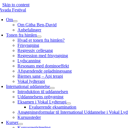
Skip to content
Om
Om Githa Ben-David
Anbefalinger
Tonen fra himlen
Hvad er tonen fra himlen?
Frisyngning
Regressiv cellesang
Regression med frisyngning
Lydscanning
Resonans med dominoeffekt
Afspændende opladningssang
Biernes sang – Api terapi
Vokal lydterapi
International uddannelse
Introduktion til uddannelsen
Uddannelsens opbygning
Eksamen i Vokal Lydterapi
Evaluerende eksamination
Ansøgningsformular til International Uddannelse i Vokal Lyd
Kursussteder
Kurser
Kursusregistrering