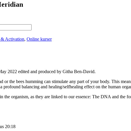
Meridian
& Activation
,
Online kurser
f May 2022 edited and produced by Githa Ben-David.
nd or the bees humming can stimulate any part of your body. This means 
 a profound balancing and healing/selfhealing effect on the human orga
n the organism, as they are linked to our essence: The DNA and the forg
 us 20:18