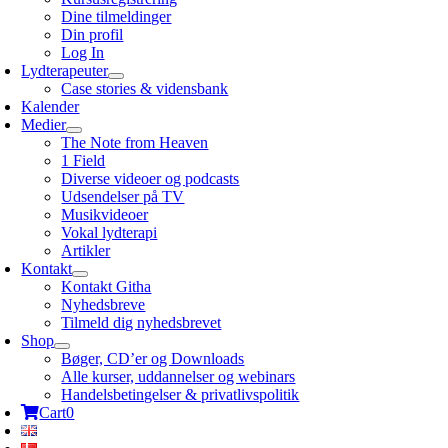
Dine tilmeldinger
Din profil
Log In
Lydterapeuter
Case stories & vidensbank
Kalender
Medier
The Note from Heaven
1 Field
Diverse videoer og podcasts
Udsendelser på TV
Musikvideoer
Vokal lydterapi
Artikler
Kontakt
Kontakt Githa
Nyhedsbreve
Tilmeld dig nyhedsbrevet
Shop
Bøger, CD’er og Downloads
Alle kurser, uddannelser og webinars
Handelsbetingelser & privatlivspolitik
Cart
0