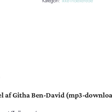
Kategori:
Ikke-indexerede
antal
e
el af Githa Ben-David (mp3-downlo