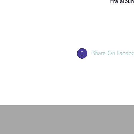
Fra album
Share On Faceb