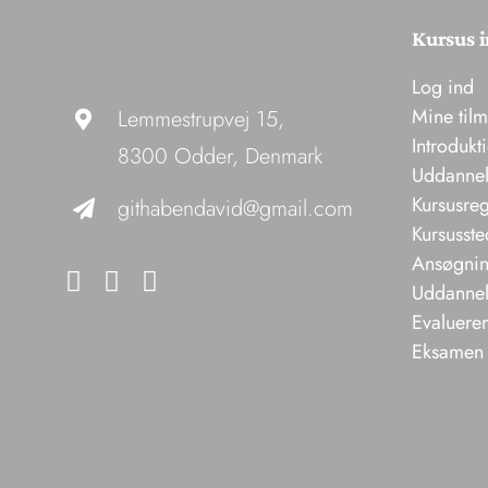
Kursus i
Log ind
Mine til
Lemmestrupvej 15,
Introdukt
8300 Odder, Denmark
Uddannel
Kursusreg
githabendavid@gmail.com
Kursusste
Ansøgning
Uddannels
Evaluere
Eksamen 