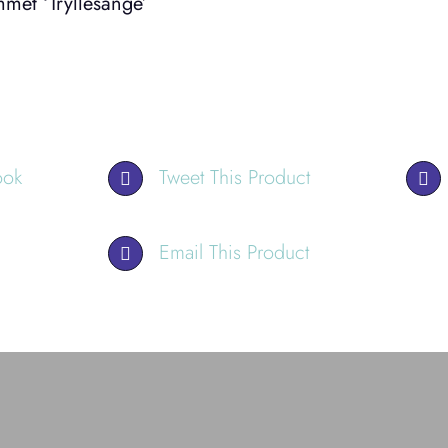
met ‘Tryllesange’
ook
Tweet This Product
Email This Product