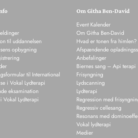
nfo
Om Githa Ben-David
Event Kalender
meldinger
Om Githa Ben-David
ion til uddannelsen
Hvad er tonen fra himlen?
sens opbygning
Afspændende opladnings
istrering
Anbefalinger
der
Biernes sang – Api terapi
sformular til International
Frisyngning
e i Vokal Lydterapi
Lydscanning
nde eksamination
Lydterapi
i Vokal Lydterapi
Regression med frisyngni
Regressiv cellesang
Resonans med dominoeffe
Vokal lydterapi
Medier