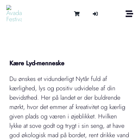
Skip
to
Togg
content
Navi
Om
Tonen 
Intern
Lydter
Kære Lyd-menneske
Kalen
Du ønskes et vidunderligt Nytår fuld af
Medie
kærlighed, lys og positiv udvidelse af din
Kontak
bevidsthed. Her på landet er der buldrende
Shop
mørkt, hvor det emmer af kreativitet og kærlig
Cart
given plads og væren i øjeblikket. Hvilken
lykke at sove godt og trygt i sin seng, at have
god økologisk mad på bordet, rent drikke vand