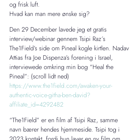
og frisk luft.
Hvad kan man mere ønske sig?
Den 29 December lavede jeg et gratis
interview/webinar gennem Tsipi Raz´s
The1Field’s side om Pineal kogle kirtlen. Nadav
Attias fra Joe Dispenza’s forening i Israel,
interviewede omkring min bog “Heal the
Pineal”: (scroll lidt ned)
https://www.the1field.com/awaken-your-
authentic-voice-githa-ben-david?
affiliate_id=4292482
“The1Field” er en film af Tsipi Raz, samme
navn bærer hendes hjemmeside. Tsipi tog i
2023 kontakt, fordi hun laver en ny film om