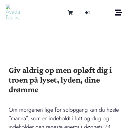
Skip
to
Togg
content
Navi
Om
Tonen 
Intern
Lydter
Kalen
Giv aldrig op men opløft dig i
Medie
troen på lyset, lyden, dine
Kontak
drømme
Shop
Cart
Om morgenen lige før solopgang kan du høste
”manna”, som er indeholdt i luft og dug og
indeholder den reneste energi i døgnets 24