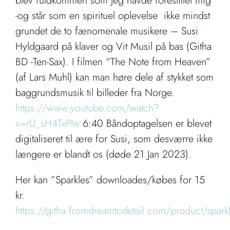
blev fuldkommen som jeg havde forestillet mig
-og står som en spirituel oplevelse ikke mindst
grundet de to fænomenale musikere – Susi
Hyldgaard på klaver og Vit Musil på bas (Githa
BD -Ten-Sax). I filmen “The Note from Heaven”
(af Lars Muhl) kan man høre dele af stykket som
baggrundsmusik til billeder fra Norge.
https://www.youtube.com/watch?
v=rU_sH4TxPIw
6:40 Båndoptagelsen er blevet
digitaliseret til ære for Susi, som desværre ikke
længere er blandt os (døde 21 Jan 2023).
Her kan ”Sparkles” downloades/købes for 15
kr.
https://githa.fromdreamtodetail.com/product/spark