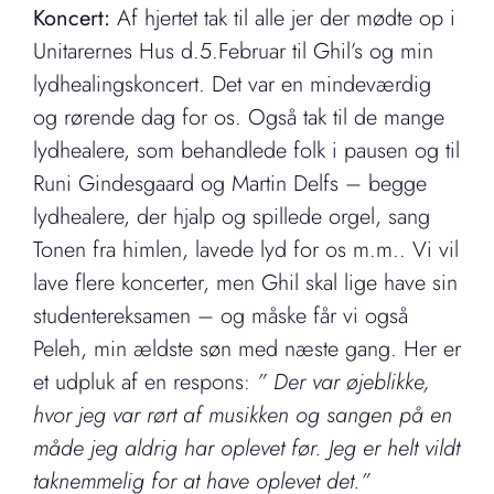
Koncert:
Af hjertet tak til alle jer der mødte op i
Unitarernes Hus d.5.Februar til Ghil’s og min
lydhealingskoncert. Det var en mindeværdig
og rørende dag for os. Også tak til de mange
lydhealere, som behandlede folk i pausen og til
Runi Gindesgaard og Martin Delfs – begge
lydhealere, der hjalp og spillede orgel, sang
Tonen fra himlen, lavede lyd for os m.m.. Vi vil
lave flere koncerter, men Ghil skal lige have sin
studentereksamen – og måske får vi også
Peleh, min ældste søn med næste gang. Her er
et udpluk af en respons:
”
Der var øjeblikke,
hvor jeg var rørt af musikken og sangen på en
måde jeg aldrig har oplevet før. Jeg er helt vildt
taknemmelig for at have oplevet det.”