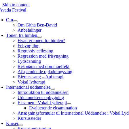
Skip to content
Om
Om Githa Ben-David
Anbefalinger
Tonen fra himlen
Hvad er tonen fra himlen?
Frisyngning
Regressiv cellesang
Regression med frisyngning
Lydscanning
Resonans med dominoeffekt
Afspændende opladningssang
Biernes sang – Api terapi
Vokal lydterapi
International uddannelse
Introduktion til uddannelsen
Uddannelsens opbygning
Eksamen i Vokal Lydterapi
Evaluerende eksamination
Ansøgningsformular til International Uddannelse i Vokal Lyd
Kursussteder
Kurser
Kursusregistrering