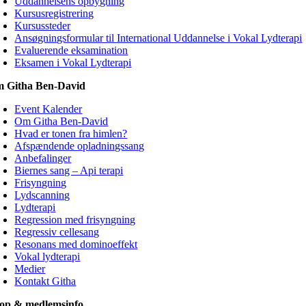
Uddannelsens opbygning
Kursusregistrering
Kursussteder
Ansøgningsformular til International Uddannelse i Vokal Lydterapi
Evaluerende eksamination
Eksamen i Vokal Lydterapi
 Githa Ben-David
Event Kalender
Om Githa Ben-David
Hvad er tonen fra himlen?
Afspændende opladningssang
Anbefalinger
Biernes sang – Api terapi
Frisyngning
Lydscanning
Lydterapi
Regression med frisyngning
Regressiv cellesang
Resonans med dominoeffekt
Vokal lydterapi
Medier
Kontakt Githa
op & medlemsinfo