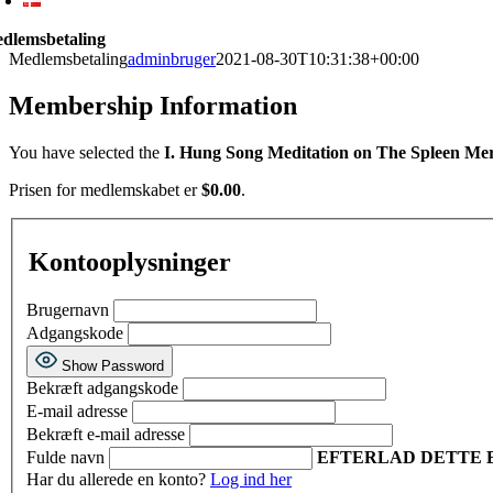
dlemsbetaling
Medlemsbetaling
adminbruger
2021-08-30T10:31:38+00:00
Membership Information
You have selected the
I. Hung Song Meditation on The Spleen Me
Prisen for medlemskabet er
$0.00
.
Kontooplysninger
Brugernavn
Adgangskode
Show Password
Bekræft adgangskode
E-mail adresse
Bekræft e-mail adresse
Fulde navn
EFTERLAD DETTE 
Har du allerede en konto?
Log ind her