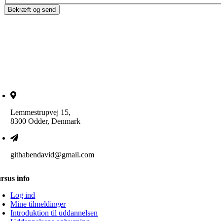
Lemmestrupvej 15,
8300 Odder, Denmark
githabendavid@gmail.com
rsus info
Log ind
Mine tilmeldinger
Introduktion til uddannelsen