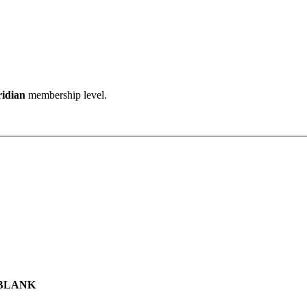
ridian
membership level.
BLANK