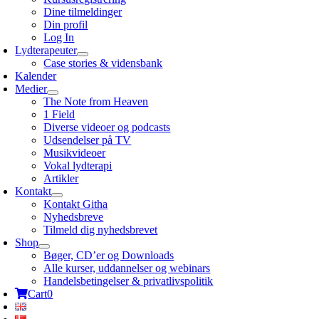
Dine tilmeldinger
Din profil
Log In
Lydterapeuter
Case stories & vidensbank
Kalender
Medier
The Note from Heaven
1 Field
Diverse videoer og podcasts
Udsendelser på TV
Musikvideoer
Vokal lydterapi
Artikler
Kontakt
Kontakt Githa
Nyhedsbreve
Tilmeld dig nyhedsbrevet
Shop
Bøger, CD’er og Downloads
Alle kurser, uddannelser og webinars
Handelsbetingelser & privatlivspolitik
Cart
0