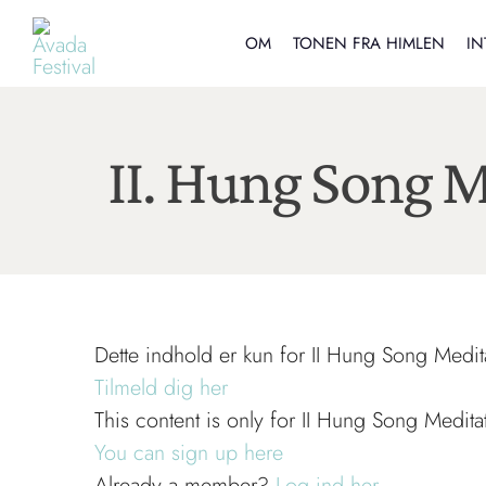
Skip
to
OM
TONEN FRA HIMLEN
IN
content
II. Hung Song 
Dette indhold er kun for II Hung Song Med
Tilmeld dig her
This content is only for II Hung Song Medi
You can sign up here
Already a member?
Log ind her