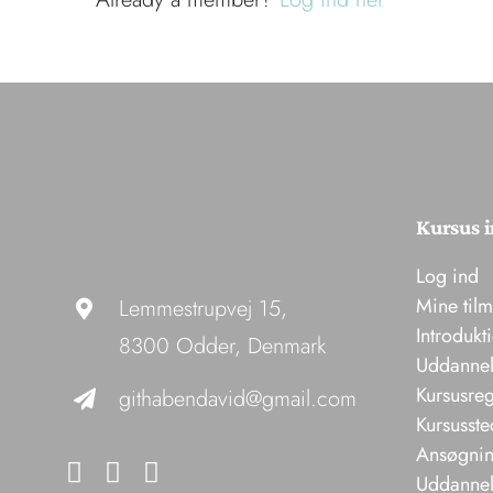
Kursus i
Log ind
Mine til
Lemmestrupvej 15,
Introdukt
8300 Odder, Denmark
Uddannel
Kursusreg
githabendavid@gmail.com
Kursusste
Ansøgning
Uddannels