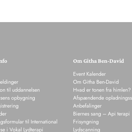
nfo
Om Githa Ben-David
Event Kalender
meldinger
Om Githa Ben-David
ion til uddannelsen
Hvad er tonen fra himlen?
sens opbygning
Afspændende opladnings
istrering
Anbefalinger
der
Biernes sang – Api terapi
sformular til International
Frisyngning
e i Vokal Lydterapi
Lydscanning