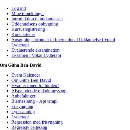
Log ind
Mine tilmeldinger
Introduktion til uddannelsen
Uddannelsens opbygning
Kursusregistrering
Kursussteder
Ansøgningsformular til International Uddannelse i Vokal
Lydterapi
Evaluerende eksamination
Eksamen i Vokal Lydterapi
Om Githa Ben-David
Event Kalender
Om Githa Ben-David
Hvad er tonen fra himlen?
Afspændende opladningssang
Anbefalinger
Biernes sang – Api terapi
Frisyngning
Lydscanning
Lydterapi
Regression med frisyngning
Regressiv cellesang