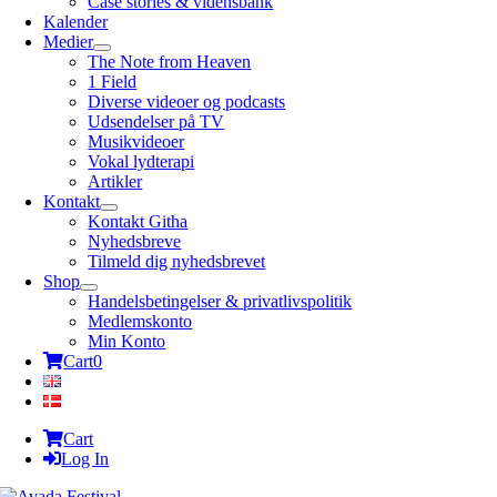
Case stories & vidensbank
Kalender
Medier
The Note from Heaven
1 Field
Diverse videoer og podcasts
Udsendelser på TV
Musikvideoer
Vokal lydterapi
Artikler
Kontakt
Kontakt Githa
Nyhedsbreve
Tilmeld dig nyhedsbrevet
Shop
Handelsbetingelser & privatlivspolitik
Medlemskonto
Min Konto
Cart
0
Cart
Log In