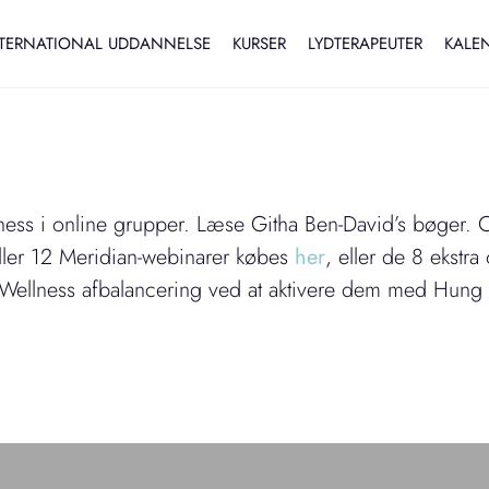
TERNATIONAL UDDANNELSE
KURSER
LYDTERAPEUTER
KALE
ness i online grupper. Læse Githa Ben-David’s bøger. 
ller 12 Meridian-webinarer købes
her
, eller de 8 ekstr
 Wellness afbalancering ved at aktivere dem med Hung