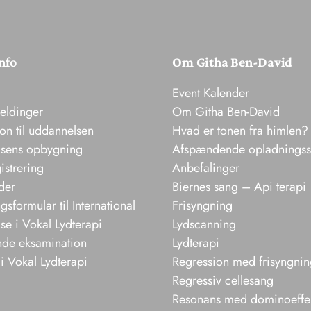
nfo
Om Githa Ben-David
Event Kalender
meldinger
Om Githa Ben-David
ion til uddannelsen
Hvad er tonen fra himlen?
sens opbygning
Afspændende opladnings
istrering
Anbefalinger
der
Biernes sang – Api terapi
sformular til International
Frisyngning
e i Vokal Lydterapi
Lydscanning
nde eksamination
Lydterapi
i Vokal Lydterapi
Regression med frisyngni
Regressiv cellesang
Resonans med dominoeffe