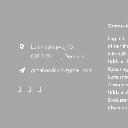
Kursus i
Log ind
Mine til
Lemmestrupvej 15,
Introdukt
8300 Odder, Denmark
Uddannel
Kursusreg
githabendavid@gmail.com
Kursusste
Ansøgning
Uddannels
Evaluere
Eksamen 