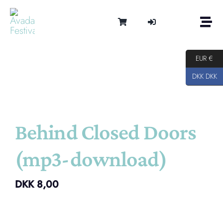
Skip
to
Togg
content
Navi
Om
EUR €
Tonen 
DKK DKK
Intern
Lydter
Kalen
Medie
Behind Closed Doors
Kontak
(mp3-download)
Shop
Cart
DKK
8,00