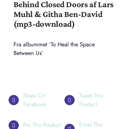
Behind Closed Doors af Lars
Muhl & Githa Ben-David
(mp3-download)
Fra albummet ‘To Heal the Space
Between Us’
Share On
Tweet This
Facebook
Product
Email This
Pin This Product