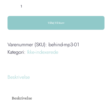
Behind
Closed
Doors
Tilføj Til Kurv
(mp3-
download)
Varenummer (SKU):
behind-mp3-01
antal
Kategori:
Ikke-indexerede
Beskrivelse
Beskrivelse